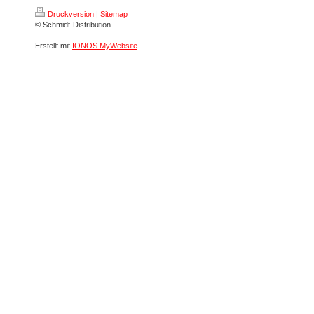
Druckversion
|
Sitemap
© Schmidt-Distribution
Erstellt mit
IONOS MyWebsite
.