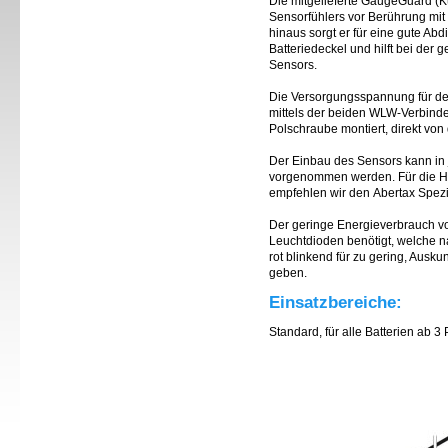
Die mitgelieferte GaugeGuard (Ku
Sensorfühlers vor Berührung mit
hinaus sorgt er für eine gute Ab
Batteriedeckel und hilft bei de
Sensors.
Die Versorgungsspannung für de
mittels der beiden WLW-Verbinde
Polschraube montiert, direkt von 
Der Einbau des Sensors kann in 
vorgenommen werden. Für die He
empfehlen wir den Abertax Spezi
Der geringe Energieverbrauch vo
Leuchtdioden benötigt, welche n
rot blinkend für zu gering, Auskun
geben.
Einsatzbereiche:
Standard, für alle Batterien ab 