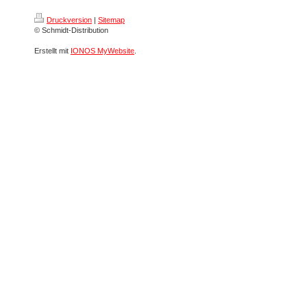
Druckversion
|
Sitemap
© Schmidt-Distribution
Erstellt mit
IONOS MyWebsite
.