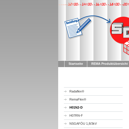
Startseite
REMA Produktübersicht
Radaflex®
RemaFlex®
H01N2-D
H07RN-F
NSGAFÖU 1,8/3kV