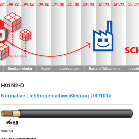
Steckverbinder
Kabel
Ladezangen
Batteriefüllsysteme
Level
H01N2-D
Normative Lichtbogenschweißleitung 100/100V
H01N2-D