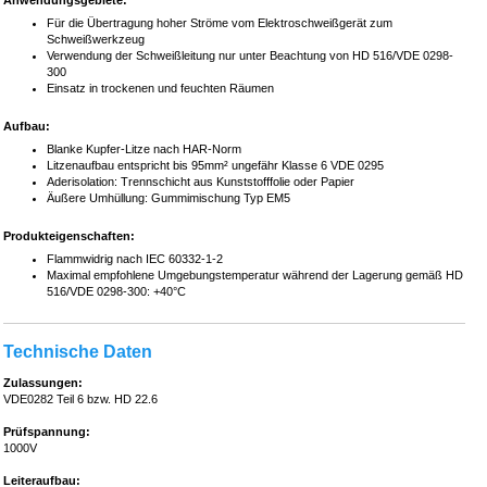
Anwendungsgebiete:
Für die Übertragung hoher Ströme vom Elektroschweißgerät zum
Schweißwerkzeug
Verwendung der Schweißleitung nur unter Beachtung von HD 516/VDE 0298-
300
Einsatz in trockenen und feuchten Räumen
Aufbau:
Blanke Kupfer-Litze nach HAR-Norm
Litzenaufbau entspricht bis 95mm² ungefähr Klasse 6 VDE 0295
Aderisolation: Trennschicht aus Kunststofffolie oder Papier
Äußere Umhüllung: Gummimischung Typ EM5
Produkteigenschaften:
Flammwidrig nach IEC 60332-1-2
Maximal empfohlene Umgebungstemperatur während der Lagerung gemäß HD
516/VDE 0298-300: +40°C
Technische Daten
Zulassungen:
VDE0282 Teil 6 bzw. HD 22.6
Prüfspannung:
1000V
Leiteraufbau: