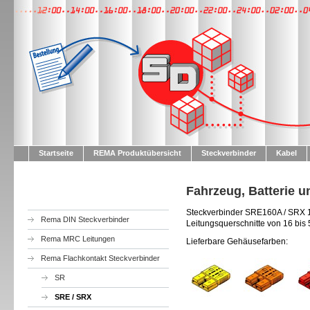
Startseite
REMA Produktübersicht
Steckverbinder
Kabel
Fahrzeug, Batterie u
Steckverbinder SRE160A / SRX 17
Rema DIN Steckverbinder
Leitungsquerschnitte von 16 bi
Rema MRC Leitungen
Lieferbare Gehäusefarben:
Rema Flachkontakt Steckverbinder
SR
SRE / SRX