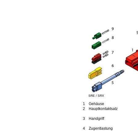
SRE / SRX
1 Gehäuse
2 Hauptkontaktsatz
3 Handgriff
4 Zugentlastung