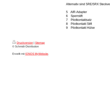
Alternativ sind SRE/SRX Steckve
5 AIR-Adapter
6 Sperrstift
7 Pilotkontaktsatz
8 Pilotkontakt Stift
9 Pilotkontakt Hülse
Druckversion
|
Sitemap
© Schmidt-Distribution
Erstellt mit
IONOS MyWebsite
.