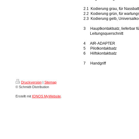
2.1 Kodierung grau, für Nassbat
2.2 Kodierung grün, für wartungs
2.3 Kodierung gelb, Universalko
3 Hauptkontaktsatz, lieferbar f
Leitungsquerschnitt
4 AIR-ADAPTER
5 Pilotkontaktsatz
6 Hilfskontaktsatz
7 Handgriff
Druckversion
|
Sitemap
© Schmidt-Distribution
Erstellt mit
IONOS MyWebsite
.